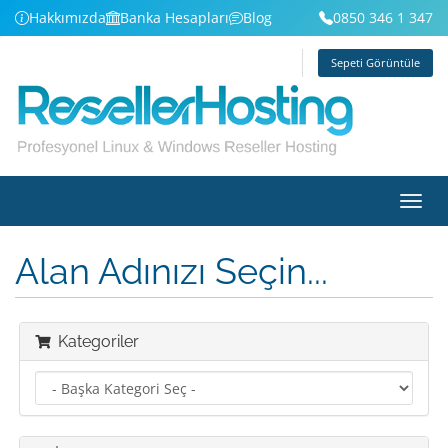
Hakkımızda
Banka Hesapları
Blog
0850 346 1 347
Giriş
Kayıt
Sepeti Görüntüle
Gezi
değiş
Alan Adınızı Seçin...
Kategoriler